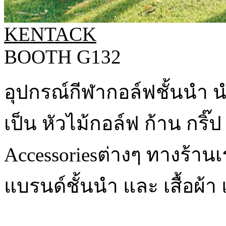
KENTACK
BOOTH G132
อุปกรณ์กีฬากอล์ฟชั้นนำ น
เป็น หัวไม้กอล์ฟ ก้าน กริ๊ป
Accessoriesต่างๆ ทางร้า
แบรนด์ชั้นนำ และ เสื้อผ้า