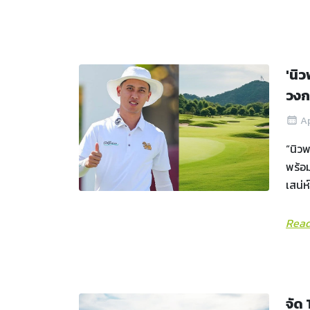
'นิ
วงก
Ap
“นิวพ
พร้อ
เสน่
Read
จัด