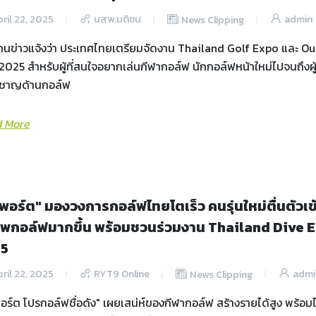
ril 22, 2025
นสพ.มติชน
admin
News Clipping
านข่าวแจ้งว่า ประเทศไทยเตรียมจัดงาน Thailand Golf Expo และ O
2025 สำหรับผู้ที่สนใจอยากเล่นกีฬากอล์ฟ นักกอล์ฟหน้าใหม่ไปจนถึงผู
ยวชาญด้านกอล์ฟ
 More
วพอร์ต" มองวงการกอล์ฟไทยโตเร็ว คนรุ่นใหม่ตื่นตัวเข้า
ีพกอล์ฟมากขึ้น พร้อมชวนร่วมงาน Thailand Dive 
25
ril 22, 2025
RYT9 Online
admi
News Clipping
อร์ต โปรกอล์ฟชื่อดัง" เผยเสน่ห์ของกีฬากอล์ฟ สร้างรายได้สูง พร้อมไ