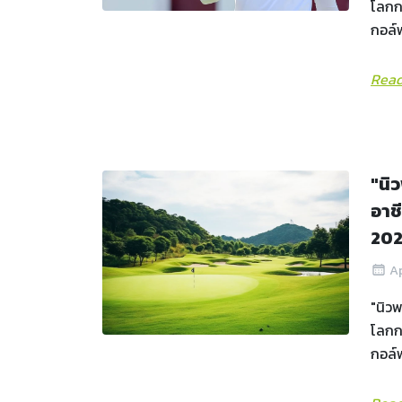
โลกกว
กอล์ฟ
Read
"นิ
อาช
20
Ap
"นิวพ
โลกกว
กอล์ฟ