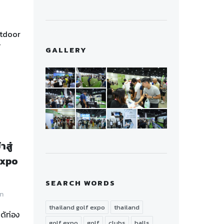
utdoor
้
GALLERY
สู่
Expo
SEARCH WORDS
n
thailand golf expo
thailand
ด้ท่อง
golf expo
golf
clubs
balls