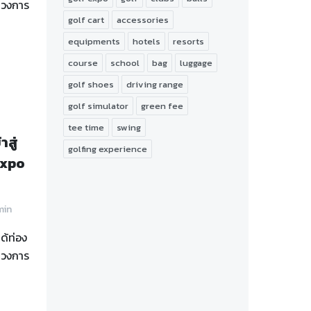
ู่วงการ
golf cart
accessories
equipments
hotels
resorts
course
school
bag
luggage
golf shoes
driving range
golf simulator
green fee
tee time
swing
สู่
golfing experience
Expo
min
ด้ท่อง
ู่วงการ