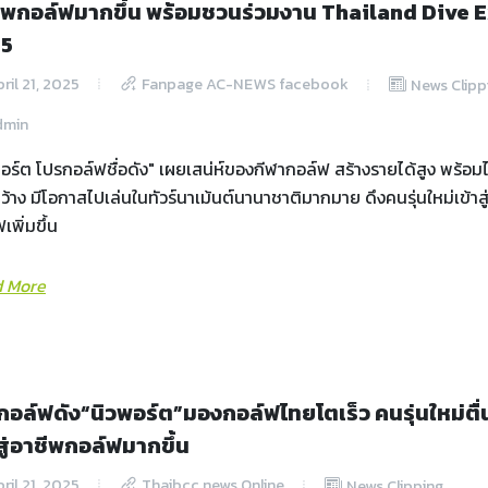
ีพกอล์ฟมากขึ้น พร้อมชวนร่วมงาน Thailand Dive 
25
ril 21, 2025
Fanpage AC-NEWS facebook
News Clipp
dmin
อร์ต โปรกอล์ฟชื่อดัง" เผยเสน่ห์ของกีฬากอล์ฟ สร้างรายได้สูง พร้อมไ
้าง มีโอกาสไปเล่นในทัวร์นาเม้นต์นานาชาติมากมาย ดึงคนรุ่นใหม่เข้าส
เพิ่มขึ้น
 More
กอล์ฟดัง“นิวพอร์ต”มองกอล์ฟไทยโตเร็ว คนรุ่นใหม่ตื่
สู่อาชีพกอล์ฟมากขึ้น
ril 21, 2025
Thaibcc news Online
News Clipping