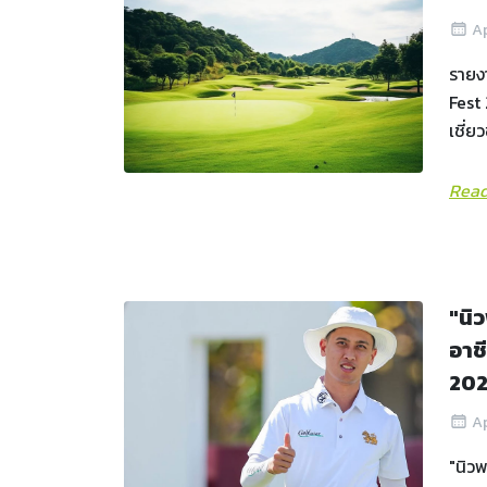
Ap
รายง
Fest 
เชี่
Read
"นิ
อาช
20
Ap
"นิวพ