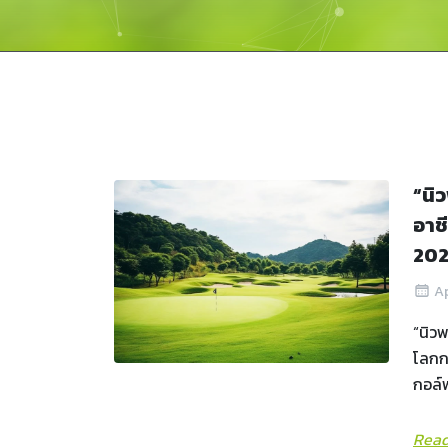
“นิ
อาช
20
Ap
“นิวพ
โลกกว
กอล์ฟ
Read