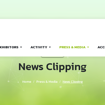
XHIBITORS
ACTIVITY
PRESS & MEDIA
ACC
PRESS & MEDIA
News Clipping
Home
Press & Media
News Clipping