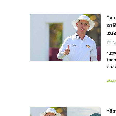
"นิ
อาช
20
Ap
"นิวพ
โลกกว
กอล์ฟ
Read
"นิ