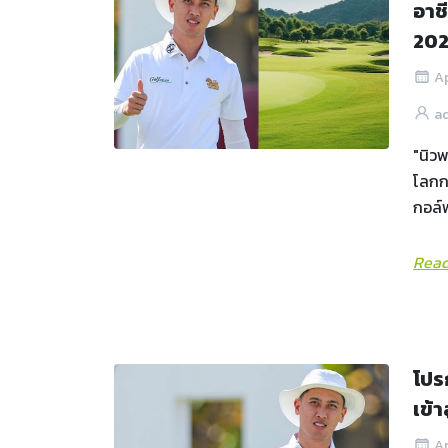
อาช
20
Ap
a
"นิวพ
โลกกว
กอล์ฟ
Read
โปร
เข้า
Ap