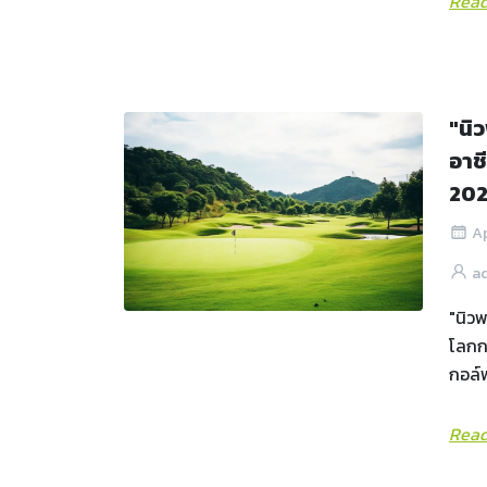
Read
"นิ
อาช
20
Ap
a
"นิวพ
โลกกว
กอล์ฟ
Read