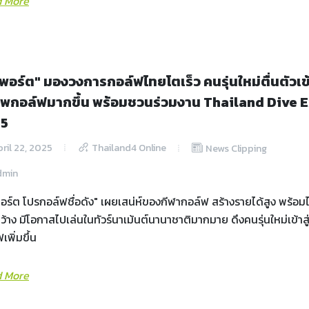
 More
วพอร์ต" มองวงการกอล์ฟไทยโตเร็ว คนรุ่นใหม่ตื่นตัวเข้า
ีพกอล์ฟมากขึ้น พร้อมชวนร่วมงาน Thailand Dive 
25
ril 22, 2025
Thailand4 Online
News Clipping
dmin
อร์ต โปรกอล์ฟชื่อดัง" เผยเสน่ห์ของกีฬากอล์ฟ สร้างรายได้สูง พร้อมไ
้าง มีโอกาสไปเล่นในทัวร์นาเม้นต์นานาชาติมากมาย ดึงคนรุ่นใหม่เข้าส
เพิ่มขึ้น
 More